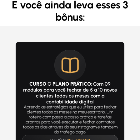
E você ainda leva esses 3
bônus:
CURSO
O
PLANO PRÁTICO
: Com 09
módulos para você fechar de 5 a 10 novos
clientes todos os meses com a
contabilidade digital
Aprenda as estratégias que eu utilizo para fechar
clientes todos os meses no meu escritório. Um
roteiro com passo a passo prático e tarefas
prontas para você executar e fechar contratos
todos os dias através do seu instagram e tambem
do trafego pago.