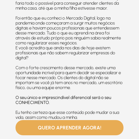
faria todo o possível para conseguir atender clientes da
minha casa, até que a minha filha estivesse maior.
Foi então que eu conheci o Mercado Digital, logo na
pandemia onde começaram a surgir muitos negócios
digitais e haviam poucos profissionais que entendessem
desse mercado. Tudo o que eu aprendi na área foi
através de estudo próprio pois ninguém sabia realmente
como regularizar esses negócios.
E você acredita que ainda nos dias de hoje existem
profissionais que não sabem regularizar empresas do
digital?
Com o forte crescimento desse mercado, existe uma
oportunidade incrível para quem decidir se especializar e
focar nesse mercado. Os clientes do digital não se
importam se você já tem anos no mercado, um escritório
físico, ou uma equipe enorme.
O seu único e imprescindível diferencial será o seu
CONHECIMENTO.
Eu tenho certeza que esse conteúdo pode mudar a sua
vida, assim como mudou a minha.
QUERO APRENDER AGORA!