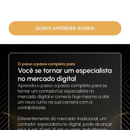
Aprenda a regularizar negócios digitais de forma simples e
prática
, atendendo a clientes de todo Brasil, mesmo que você
esteja
começando do absoluto zero, sem muita experiência,
sem clientes e sem um escritório físico.
QUERO APRENDER AGORA!
O passo a passo completo para
Você se tornar um especialista
no mercado digital
Aprenda o passo a passo completo para se
tornar um contador(a) especialista no
mercado digital e comece hoje mesmo a dar
um novo rumo na sua carreira com a
contabilidade.
Diferentemente do mercado tradicional, um
contador especialista no digital, pode alcançar
seus 5 mil, 10 mil, 15 mil, ou mais, trabalhando