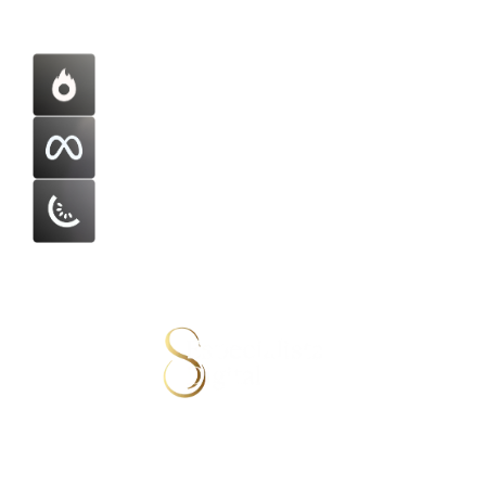
Se torne um especialista no mercado
digital e atenda a clientes que faturam
milhões através da internet.